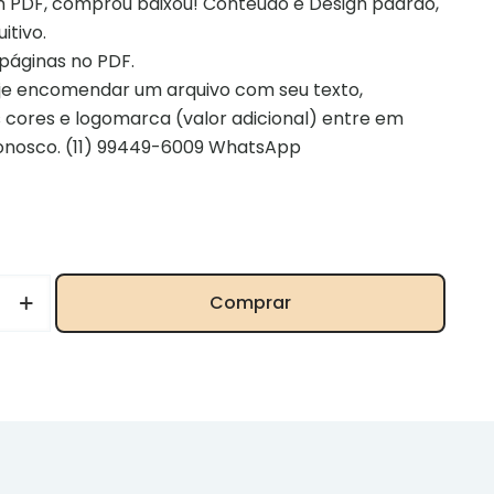
m PDF, comprou baixou! Conteúdo e Design padrão,
itivo.
páginas no PDF.
je encomendar um arquivo com seu texto,
 cores e logomarca (valor adicional) entre em
onosco. (11) 99449-6009 WhatsApp
Comprar
a
de