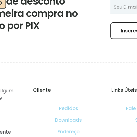
%
de desconto
meira compra no
 por PIX
Cliente
Links Úteis
algum
!
Pedidos
Fale
Downloads
mente
Endereço