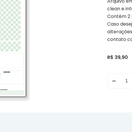
Arquivo e
clean e intu
Contém 2 
Caso dese
alterações
contato c
R$
39,90
Ficha
Anestésic
quantida