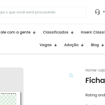
+
Fale com a gente
Classificados
Inserir Class
Vagas
Adoção
Blog
Home
-
Loj
Ficha
Rating and 