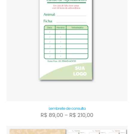
Lembrete de consulta
Faixa
R$
89,00
–
R$
210,00
de
Este
preço:
produto
R$ 89,00
tem