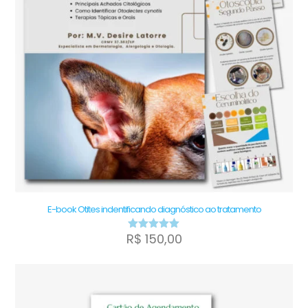
E-book Otites indentificando diagnóstico ao tratamento
R$
150,00
Avaliação
5.00
de 5