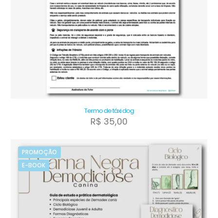
do
produto
Termo de táxi dog
R$
35,00
PROMOÇÃO
E-BOOK