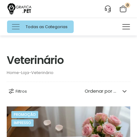
0
Todas as Categorias
Veterinário
Home
-
Loja
-
Veterinário
Filtros
PROMOÇÃO
IMPRESSO