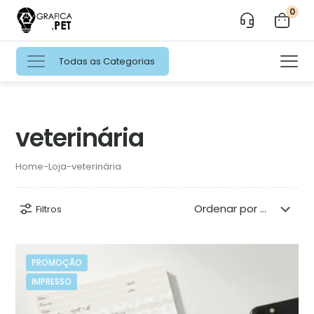
0
Todas as Categorias
veterinária
Home
-
Loja
-
veterinária
Filtros
PROMOÇÃO
IMPRESSO