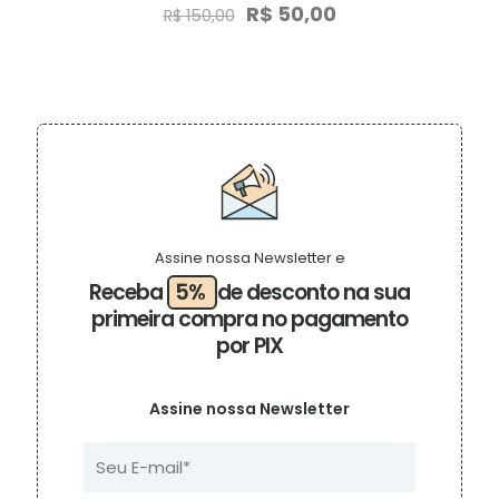
O
O
R$
50,00
R$
150,00
preço
preço
original
atual
era:
é:
R$ 150,00.
R$ 50,00.
Assine nossa Newsletter e
Receba
5%
de desconto na sua
primeira compra no pagamento
por PIX
Assine nossa Newsletter