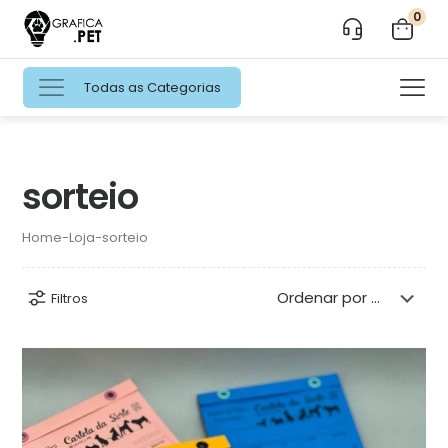
0
Todas as Categorias
sorteio
Home
-
Loja
-
sorteio
Filtros