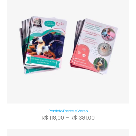
variantes.
As
opções
podem
ser
escolhidas
na
página
do
produto
Panfleto Frente e Verso
Faixa
R$
118,00
–
R$
381,00
de
Este
preço:
produto
R$ 118,00