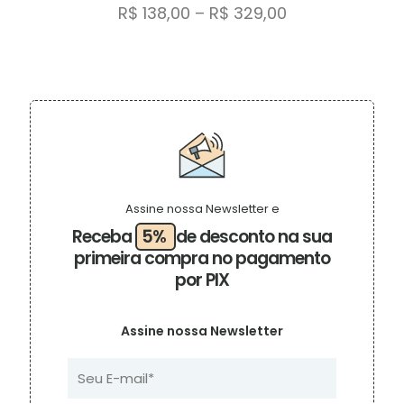
Faixa
R$
138,00
–
R$
329,00
de
Este
preço:
produto
R$ 138,00
tem
através
várias
R$ 329,00
variantes.
As
opções
podem
ser
escolhidas
na
Assine nossa Newsletter e
página
Receba
5%
de desconto na sua
do
primeira compra no pagamento
produto
por PIX
Assine nossa Newsletter