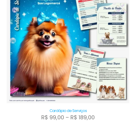
Cardápio de Serviços
Faixa
R$
99,00
–
R$
189,00
de
Este
preço:
produto
R$ 99,00