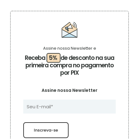
tem
através
várias
R$ 189,00
variantes.
As
opções
podem
ser
escolhidas
na
Assine nossa Newsletter e
página
Receba
5%
de desconto na sua
do
primeira compra no pagamento
produto
por PIX
Assine nossa Newsletter