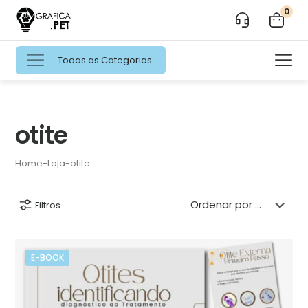
0
Todas as Categorias
otite
Home
-
Loja
-
otite
Filtros
E-BOOK