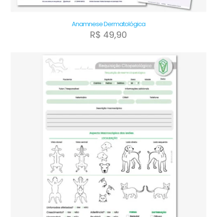
Anamnese Dermatológica
R$
49,90