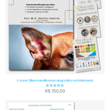
E-book Otites indentificando diagnóstico ao tratamento
R$
150,00
Avaliação
5.00
de 5