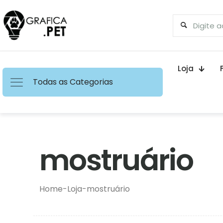
Loja
Todas as Categorias
mostruário
Home
-
Loja
-
mostruário