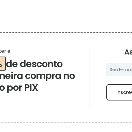
As
ter e
%
de desconto
meira compra no
 por PIX