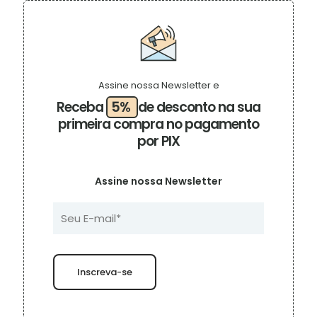
variantes.
As
opções
podem
ser
escolhidas
na
Assine nossa Newsletter e
página
Receba
5%
de desconto na sua
do
primeira compra no pagamento
produto
por PIX
Assine nossa Newsletter