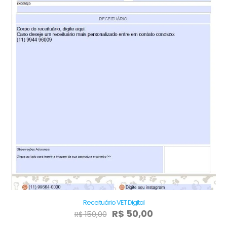
Receituário VET Digital
O
O
R$
50,00
R$
150,00
preço
preço