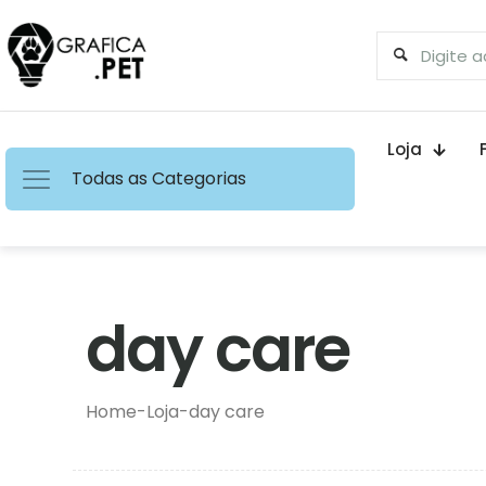
Loja
Todas as Categorias
day care
Home
-
Loja
-
day care