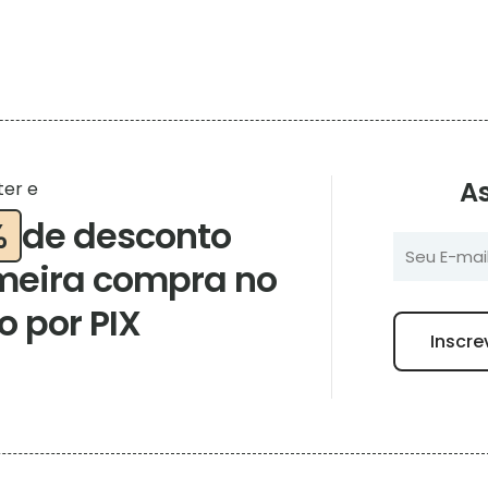
As
ter e
%
de desconto
meira compra no
 por PIX