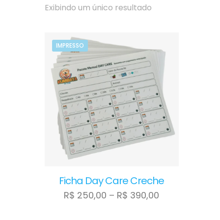
Exibindo um único resultado
IMPRESSO
Ficha Day Care Creche
Faixa
R$
250,00
–
R$
390,00
de
Este