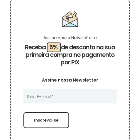
variantes.
As
opções
podem
ser
escolhidas
na
Assine nossa Newsletter e
página
Receba
5%
de desconto na sua
do
primeira compra no pagamento
produto
por PIX
Assine nossa Newsletter