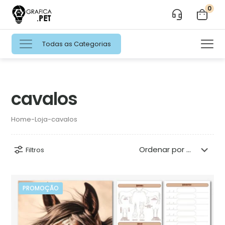
0
Todas as Categorias
cavalos
Home
-
Loja
-
cavalos
Filtros
PROMOÇÃO