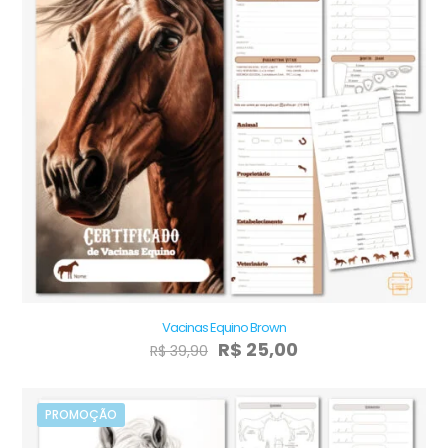
Vacinas Equino Brown
O
O
R$
25,00
R$
39,90
preço
preço
original
atual
era:
é:
PROMOÇÃO
R$ 39,90.
R$ 25,00.