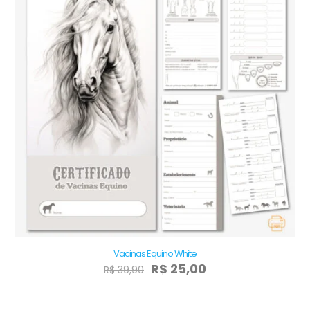
Vacinas Equino White
O
O
R$
25,00
R$
39,90
preço
preço
original
atual
era:
é: