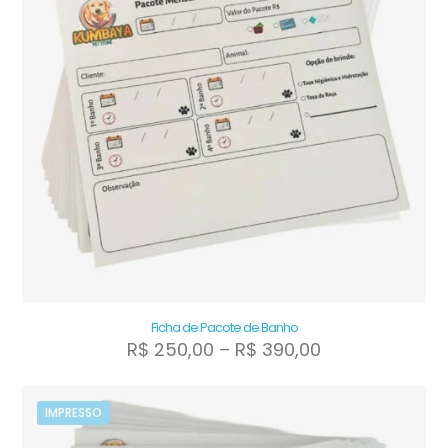
Ficha de Pacote de Banho
Faixa
R$
250,00
–
R$
390,00
de
Este
preço:
produto
R$ 250,00
tem
IMPRESSO
através
várias
R$ 390,00