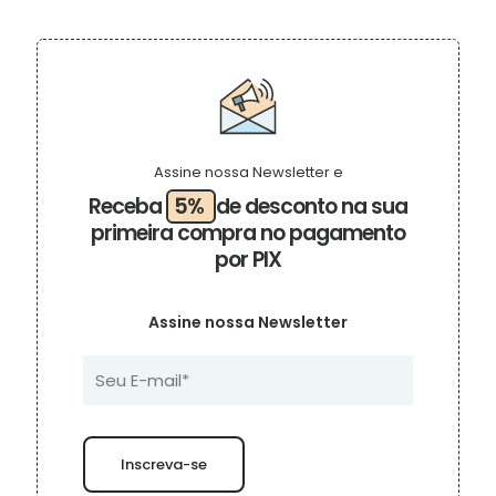
tem
através
várias
R$ 390,00
variantes.
As
opções
podem
ser
escolhidas
na
Assine nossa Newsletter e
página
Receba
5%
de desconto na sua
do
primeira compra no pagamento
produto
por PIX
Assine nossa Newsletter